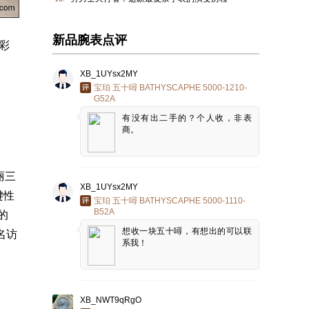
新品腕表点评
彩
XB_1UYsx2MY
宝珀 五十噚 BATHYSCAPHE 5000-1210-
G52A
有没有出二手的？个人收，非表
商。
丽
三
XB_1UYsx2MY
键性
宝珀 五十噚 BATHYSCAPHE 5000-1110-
B52A
的
想收一块五十噚，有想出的可以联
名访
系我！
XB_NWT9qRgO