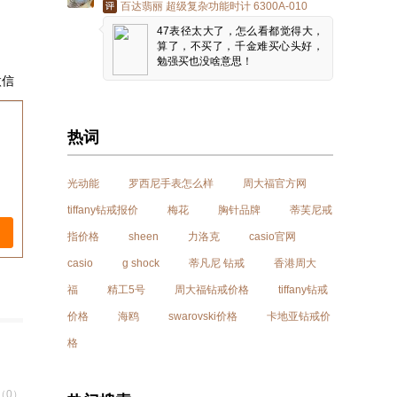
百达翡丽 超级复杂功能时计 6300A-010
47表径太大了，怎么看都觉得大，
算了，不买了，千金难买心头好，
勉强买也没啥意思！
微信
热词
光动能
罗西尼手表怎么样
周大福官方网
tiffany钻戒报价
梅花
胸针品牌
蒂芙尼戒
指价格
sheen
力洛克
casio官网
casio
g shock
蒂凡尼 钻戒
香港周大
福
精工5号
周大福钻戒价格
tiffany钻戒
价格
海鸥
swarovski价格
卡地亚钻戒价
格
（0）