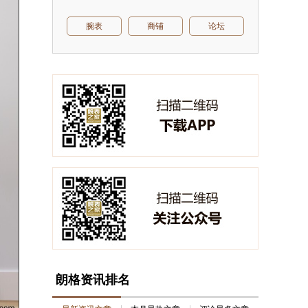
腕表
商铺
论坛
朗格资讯排名