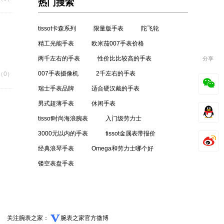
热门搜索
tissot卡森系列
限量版手表
陀飞轮
精工光能手表
欧米茄007手表价格
两千左右的手表
性价比比较高的手表
分享
007手表摄像机
2千左右的手表
（0）
瑞士手表品牌
适合硬汉戴的手表
男式超薄手表
休闲手表
tissot时尚海浪腕表
入门级劳力士
3000元以内的手表
tissot金属表带报价
经典浪琴手表
Omega和劳力士哪个好
镂空表盘手表
关注腕表之家：
腕表之家官方微博