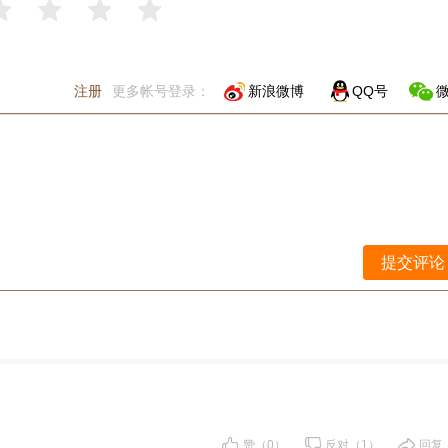
评
注册
更多帐号登录：
新浪微博
QQ号
提交评论
赞（0）
反对（1）
回复