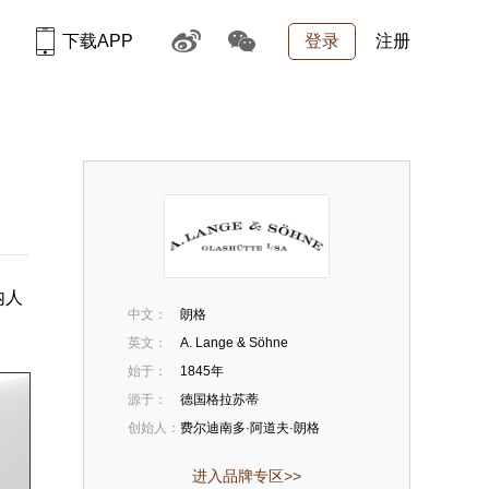
下载APP
登录
注册
内人
中文：
朗格
英文：
A. Lange & Söhne
始于：
1845年
源于：
德国格拉苏蒂
创始人：
费尔迪南多·阿道夫·朗格
进入品牌专区>>