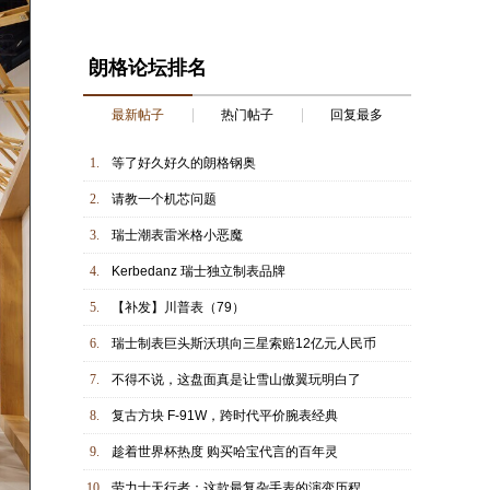
朗格论坛排名
最新帖子
热门帖子
回复最多
1.
等了好久好久的朗格钢奥
2.
请教一个机芯问题
3.
瑞士潮表雷米格小恶魔
4.
Kerbedanz 瑞士独立制表品牌
5.
【补发】川普表（79）
6.
瑞士制表巨头斯沃琪向三星索赔12亿元人民币
7.
不得不说，这盘面真是让雪山傲翼玩明白了
8.
复古方块 F-91W，跨时代平价腕表经典
9.
趁着世界杯热度 购买哈宝代言的百年灵
10.
劳力士天行者：这款最复杂手表的演变历程