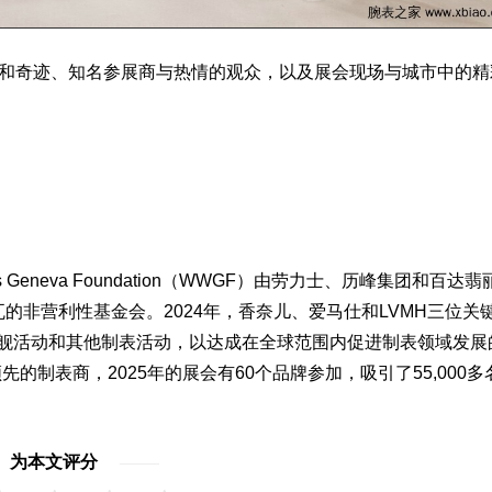
和奇迹、知名参展商与热情的观众，以及展会现场与城市中的精
评
eneva Foundation（WWGF）由
劳力士
、历峰集团和
百达翡
瓦的非营利性基金会。2024年，
香奈儿
、
爱马仕
和
LV
MH三位关
评
旗舰活动和其他制表活动，以达成在全球范围内促进制表领域发展
的制表商，2025年的展会有60个品牌参加，吸引了55,000多
为本文评分