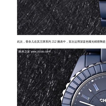
此次，
香奈儿
在其王牌系列
J12
腕表中，首次运用深蓝色哑光
精密陶瓷