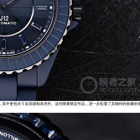
蓝宝石，其中更包含 5 款高级制表杰作。这些限量限定作品，进一步彰显了其独特的收藏价