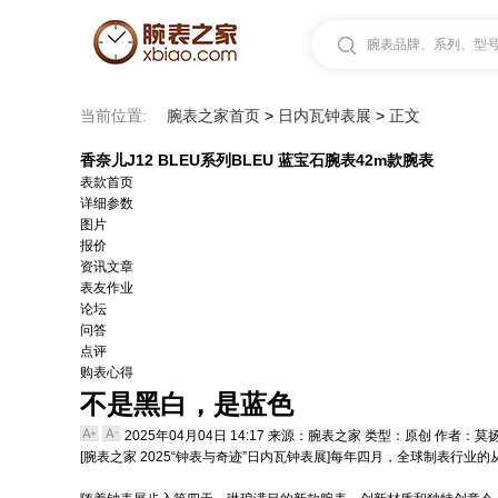
腕表品牌、系列、型号.
当前位置:
腕表之家首页
>
日内瓦钟表展
>
正文
香奈儿J12 BLEU系列BLEU 蓝宝石腕表42m款腕表
表款首页
详细参数
图片
报价
资讯文章
表友作业
论坛
问答
点评
购表心得
不是黑白，是蓝色
2025年04月04日 14:17
来源：腕表之家
类型：原创
作者：莫
[
腕表之家
2025“
钟表与奇迹
”日内瓦钟
表
展]每年四月，全球制表行业的