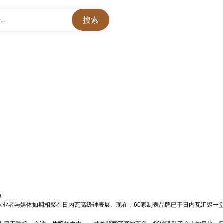
..
扬
从业者与媒体如期相聚在日内瓦高级钟表展。现在，60家制
表品牌
已于日内瓦汇聚一