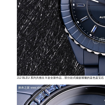
J12 BLEU 系列共推出 9 款全新作品，部分款式镶嵌璀璨的蓝色