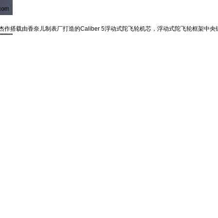
作搭载由香奈儿制表厂打造的Caliber 5浮动式陀飞轮
机芯
，浮动式陀飞轮框架中央