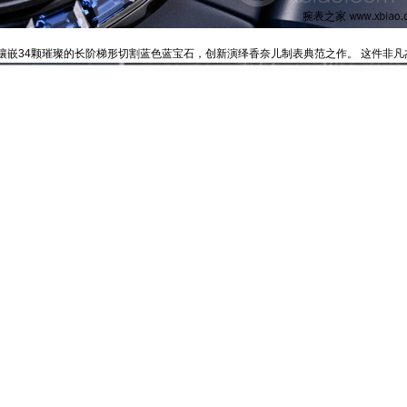
，表圈镶嵌34颗璀璨的长阶梯形切割蓝色蓝宝石，创新演绎香奈儿制表典范之作。 这件非凡杰