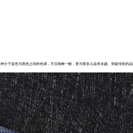
种介于蓝色与黑色之间的色调，不仅独树一帜，更与香奈儿追求卓越、突破传统的品