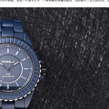
人目不暇接。在这一片繁华之中，一抹神秘而深邃的蓝色，悄然吸引了众人的目光。