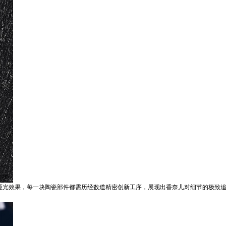
的哑光效果，每一块陶瓷部件都需历经数道精密创新工序，展现出香奈儿对细节的极致