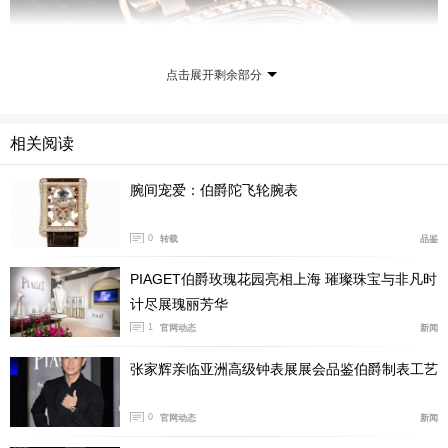
点击展开剩余部分
相关阅读
腕间宠爱：伯爵陀飞轮腕表
0
转载
品鉴
PIAGET伯爵玫瑰花园亮相上海 璀璨珠宝与非凡时
计尽展瑰丽芳华
1
官网动态
新闻
表圈的圆模雕刻装饰，借鉴自搭载 Beta 21 石英机芯的伯
爵 14101 腕表，这一设计元素也让人联想到安迪・沃霍
张家辉亲临亚洲高级钟表展展会品鉴伯爵制表工艺
尔腕表，进一步凸显了品牌的先锋精神与艺术气质。从这
0
官网动态
新闻
些经典设计中汲取灵感，伯爵 Sixtie 系列既保留了品牌的