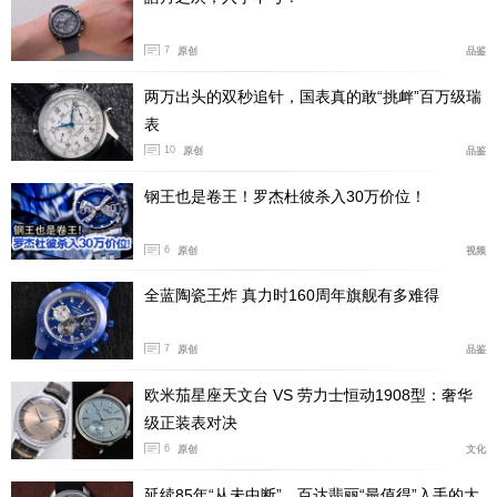
更迭，更向 20 世纪 60 年代这一伯爵品牌的辉煌时期致
7
原创
品鉴
敬。彼时，伯爵展现出无与伦比的想象力和精湛技艺，将
奢华腕表与高级珠宝完美融合，创造出众多经典的珠宝时
两万出头的双秒追针，国表真的敢“挑衅”百万级瑞
计。Sixtie 系列以此为名，延续了伯爵在制表艺术上的创
表
新精神，记录时光中的每一个精彩瞬间。
10
原创
品鉴
钢王也是卷王！罗杰杜彼杀入30万价位！
6
原创
视频
全蓝陶瓷王炸 真力时160周年旗舰有多难得
7
原创
品鉴
欧米茄星座天文台 VS 劳力士恒动1908型：奢华
级正装表对决
6
原创
文化
延续85年“从未中断”，百达翡丽“最值得”入手的大