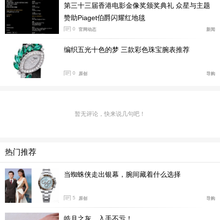
历史传承，又融入了现代时尚元素，实现了对传统的大胆
第三十三届香港电影金像奖颁奖典礼 众星与主题
突破。
赞助Piaget伯爵闪耀红地毯
0
官网动态
新闻
编织五光十色的梦 三款彩色珠宝腕表推荐
0
原创
导购
暂无评论，快来说几句吧！
热门推荐
当蜘蛛侠走出银幕，腕间藏着什么选择
5
原创
导购
Sixtie 系列的命名别具深意，“Sixtie” 意为 “60”，不仅象
征着 60 秒汇聚成 1 分钟、60 分钟汇聚成 1 小时的时间
皓月之灰，入手不亏！