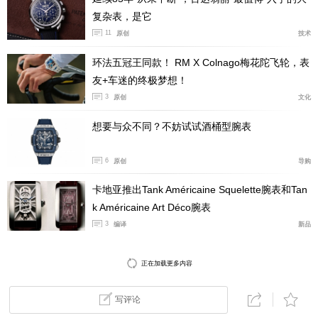
复杂表，是它
11
原创
技术
伯爵 Sixtie 系列腕表在设计上尽显品牌对美学与工艺的执
环法五冠王同款！ RM X Colnago梅花陀飞轮，表
着追求。尖锐的棱角被圆滑而不失力量感的弧线取代，使
友+车迷的终极梦想！
腕表线条流畅自然，佩戴更加贴合舒适。表圈的圆模雕刻
3
原创
文化
装饰，不仅展现了伯爵深厚的金工造诣，更赋予腕表细腻
想要与众不同？不妨试试酒桶型腕表
的光影层次和灵动迷人的光泽。
6
原创
导购
卡地亚推出Tank Américaine Squelette腕表和Tan
k Américaine Art Déco腕表
3
编译
新品
正在加载更多内容
写评论