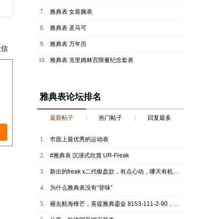
7.
雅典表 女装腕表
8.
雅典表 圣马可
9.
雅典表 万年历
微信
10.
雅典表 克里姆林宫限量纪念套表
雅典表论坛排名
最新帖子
热门帖子
回复最多
1.
市面上最优秀的运动表
2.
#雅典表 沉浸式欣賞 UR-Freak
3.
新出的freak x二代银盘款，有点心动，哪天有机会去实体店试戴一下感受感受。
4.
为什么雅典表没有“登味”
5.
褪去航海锋芒，喜提雅典鎏金 8153‑111-2-90，低调正装好选择