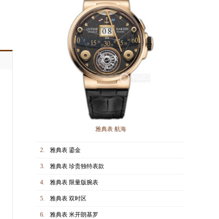
雅典表 航海
2.
雅典表 鎏金
3.
雅典表 珍贵独特表款
4.
雅典表 限量版腕表
5.
雅典表 双时区
6.
雅典表 米开朗基罗