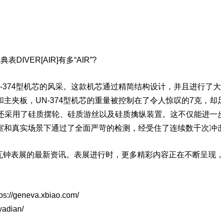
雅典
表DIVER[AIR]有多“AIR”?
374型
机芯
的风采。这款机芯通过精简结构设计，并且进行了大
主夹板，UN-374型机芯的重量被控制在了令人惊叹的7克，却
机芯还采用了硅质摆轮、硅质游丝以及硅质擒纵装置。这不仅能进一
室和真实场景下通过了全面严苛的检测，经受住了连续数千次冲
日内瓦钟表展的最新资讯。表展进行时，更多精彩内容正在不断呈现
neva.xbiao.com/
adian/