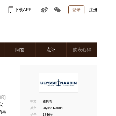
下载APP
登录
注册
问答
点评
购表心得
R]
中文：
雅典表
实
英文：
Ulysse Nardin
的再
始于：
1846年