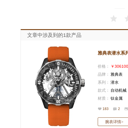
文章中涉及到的1款产品
雅典表潜水系列37
价格：
￥30610
品牌：
雅典表
系列：
潜水
款式：
自动机械
材质：
钛金属
183
2
腕表详情
>