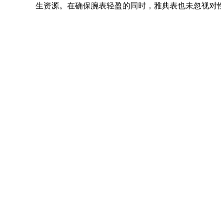
生资源。在确保腕表轻盈的同时，
雅典表
也未忽视对