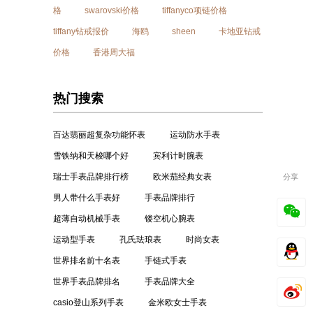
格
swarovski价格
tiffanyco项链价格
tiffany钻戒报价
海鸥
sheen
卡地亚钻戒
价格
香港周大福
热门搜索
百达翡丽超复杂功能怀表
运动防水手表
雪铁纳和天梭哪个好
宾利计时腕表
瑞士手表品牌排行榜
欧米茄经典女表
分享
男人带什么手表好
手表品牌排行
超薄自动机械手表
镂空机心腕表
运动型手表
孔氏珐琅表
时尚女表
世界排名前十名表
手链式手表
世界手表品牌排名
手表品牌大全
casio登山系列手表
金米欧女士手表