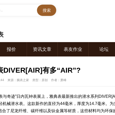
..
表
报价
资讯文章
表友作业
论坛
IVER[AIR]有多“AIR”?
:44
来源：腕表之家
类型：原创
作者：萧峰
“钟表与奇迹”日内瓦钟表展上，
雅典表
最新推出的潜水系列DIVER[AI
轻机械
潜水表
。这款新作的直径为44毫米，厚度为14.7毫米。为
结合了尼龙纤维、碳纤维以及钛金属等材质，这些材料均为环保