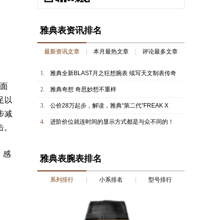
雅典表资讯排名
最新资讯文章
本月最热文章
评论最多文章
1.
雅典全新BLAST月之狂想腕表 续写天文制表传奇
面
2.
雅典奇想 奇思妙想不重样
足以
3.
公价28万起步，解读，雅典“第二代”FREAK X
步减
4.
进阶价位就连时间的显示方式都是与众不同的！
击。
，感
雅典表腕表排名
系列排行
小系排名
型号排行