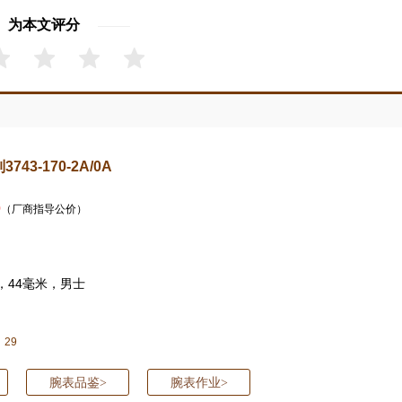
为本文评分
43-170-2A/0A
0
（厂商指导公价）
，44毫米，
男士
29
腕表品鉴
腕表作业
>
>