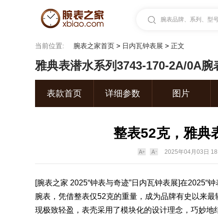
腕表品牌、系列、型号.
当前位置:
腕表之家首页
>
日内瓦钟表展
>
正文
雅典表潜水系列3743-170-2A/0A腕
表款首页
详细参数
图片
整表52克，雅典表D
2025年04月03日 18
[
腕表之家
2025“
钟表与奇迹
”日内瓦钟
表
展]在2025
腕表
，凭借整表仅52克的重量，成为品牌有史以来最
现极致轻盈，表壳采用了模块化的设计理念，巧妙地