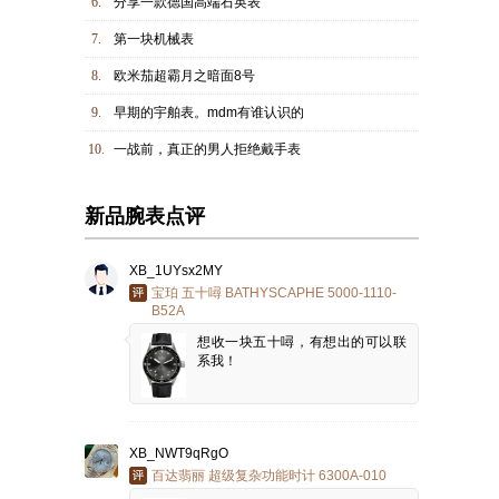
6.
分享一款德国高端石英表
7.
第一块机械表
8.
欧米茄超霸月之暗面8号
9.
早期的宇舶表。mdm有谁认识的
10.
一战前，真正的男人拒绝戴手表
新品腕表点评
XB_1UYsx2MY
宝珀 五十噚 BATHYSCAPHE 5000-1110-
B52A
想收一块五十噚，有想出的可以联
系我！
XB_NWT9qRgO
百达翡丽 超级复杂功能时计 6300A-010