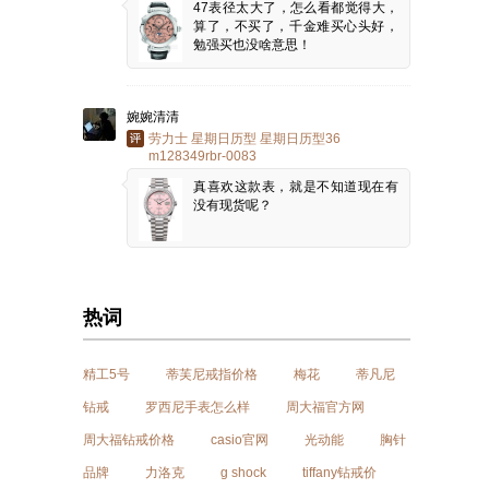
47表径太大了，怎么看都觉得大，
算了，不买了，千金难买心头好，
勉强买也没啥意思！
婉婉清清
劳力士 星期日历型 星期日历型36
m128349rbr-0083
真喜欢这款表，就是不知道现在有
没有现货呢？
热词
精工5号
蒂芙尼戒指价格
梅花
蒂凡尼
钻戒
罗西尼手表怎么样
周大福官方网
周大福钻戒价格
casio官网
光动能
胸针
品牌
力洛克
g shock
tiffany钻戒价