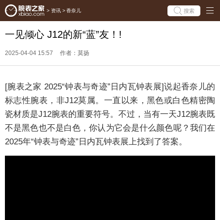
搜索
>
资讯
>
香奈儿
一见倾心 J12的新“蓝”友！!
2025-04-04 15:57
作者：莫扬
[腕表之家 2025“钟表与奇迹”日内瓦钟表展]说起香奈儿的
标志性腕表，非J12莫属。一直以来，黑色或白色精密陶
瓷材质是J12腕表的重要符号。不过，当有一天J12腕表既
不是黑色也不是白色，你认为它会是什么颜色呢？我们在
2025年“钟表与奇迹”日内瓦钟表展上找到了答案。