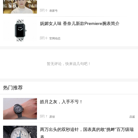
0
表家号
妩媚女人味 香奈儿新款Premiere腕表简介
0
官网动态
J12 BLEU Caliber 12.2腕表则将钻石与蓝色哑光精密陶瓷
相融合，一个闪耀一个内敛，反差设计增强了视觉层次
暂无评论，快来说几句吧！
感。
内部搭载香奈儿Caliber 12.2自动上链机芯，动力储存约5
热门推荐
0小时。两款腕表虽在细节设计上略有差异，但同工异
曲，完美诠释出全新J12 Bleu系列的风格精髓。
皓月之灰，入手不亏！
7
原创
品鉴
两万出头的双秒追针，国表真的敢“挑衅”百万级瑞
表