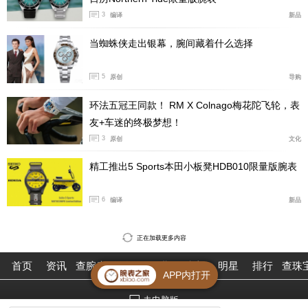
二。它的出现，为J12系列、为香奈儿品牌、为制表界注
3
编译
新品
入了全新的专属蓝色调。
当蜘蛛侠走出银幕，腕间藏着什么选择
更多表展详情，请点击腕表之家日内瓦表展专题：
http
s://geneva.xbiao.com/
5
原创
导购
香奈儿品牌专区，请点击：
https://geneva.xbiao.com/cha
环法五冠王同款！ RM X Colnago梅花陀飞轮，表
友+车迷的终极梦想！
nel/
3
原创
文化
精工推出5 Sports本田小板凳HDB010限量版腕表
6
编译
新品
正在加载更多内容
首页
资讯
查腕表
论坛
作业
珠宝
明星
排行
查珠
APP内打开
去电脑版