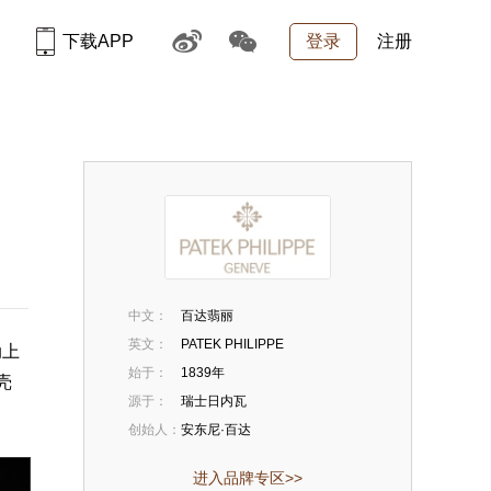
下载APP
登录
注册
中文：
百达翡丽
英文：
PATEK PHILIPPE
动上
始于：
1839年
壳
源于：
瑞士日内瓦
创始人：
安东尼·百达
进入品牌专区>>