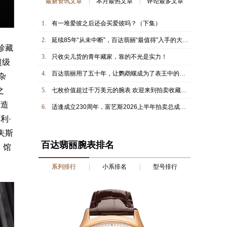
最新资讯文章
本月最热文章
评论最多文章
1.
有一堆爱彼之后还会买爱彼吗？（下集）
2.
延续85年“从未中断”，百达翡丽“最值得”入手的大复杂表，是它
珍藏
3.
只收尖儿货的青年藏家，靠的不光是实力！
超级
4.
百达翡丽用了五十年，让鹦鹉螺成为了表王中的表王
杂
之
5.
七枚价值超过千万美元的腕表 欢迎来到拍卖收藏新时代
打造
6.
适逢成立230周年，富艺斯2026上半年拍卖总成交额逾5.07亿美元，全球成交率达90%，斩获多项世界拍卖纪录
利·
夫斯
百达翡丽腕表排名
，馆
系列排行
小系排名
型号排行