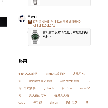
储存
寻梦111
百年灵 机械计时 B31自动机械腕表40
AB3114101L1A1
有没有二级市场老板，有这款的联
系我下
热词
tiffany钻戒价格
tiffany钻戒报价
蒂凡尼 钻
戒
罗西尼手表怎么样
swarovski价格
卡
地亚钻戒价格
g shock
精工5号
casio官
网
周大福官方网
香港周大福
casio
光动能
sheen
胸针品牌
蒂