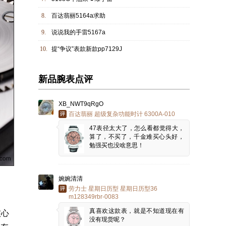
8.
百达翡丽5164a求助
9.
说说我的手雷5167a
10.
提“争议”表款新款pp7129J
新品腕表点评
XB_NWT9qRgO
百达翡丽 超级复杂功能时计 6300A-010
47表径太大了，怎么看都觉得大，
算了，不买了，千金难买心头好，
勉强买也没啥意思！
婉婉清清
劳力士 星期日历型 星期日历型36
m128349rbr-0083
真喜欢这款表，就是不知道现在有
核心
没有现货呢？