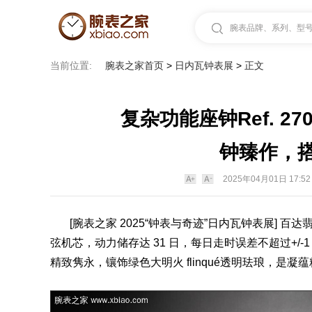
腕表品牌、系列、型号.
当前位置:
腕表之家首页
>
日内瓦钟表展
>
正文
复杂功能座钟Ref. 27
钟臻作，
2025年04月01日 17:52
[
腕表之家
2025“
钟表与奇迹
”日内瓦钟
表
展]
百达
弦
机芯
，动力储存达 31 日，每日走时误差不超过+/
精致隽永，镶饰绿色大明火 flinqué透明珐琅，是