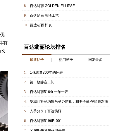
8.
百达翡丽 GOLDEN ELLIPSE
9.
百达翡丽 珍稀工艺
10.
百达翡丽 怀表
传
的优
共有
百达翡丽论坛排名
的长
最新帖子
热门帖子
回复最多
1.
14k古董300年的怀表
2.
第一枚静音二问
3.
百达翡丽5164r 一年一表
4.
曼城门将多纳鲁马举办婚礼，和妻子戴PP情侣对表
5.
入手分享｜百达翡丽
6.
百达翡丽5196R-001
7.
5168G牛油果🥑绿手雷