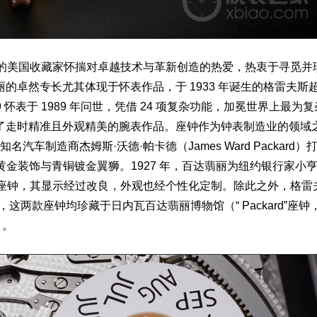
的美国收藏家怀揣对卓越技术与革新创造的热爱，热衷于寻觅并
的卓然专长尤其体现于怀表作品，于 1933 年诞生的格雷夫斯
9 怀表于 1989 年问世，凭借 24 项复杂功能，加冕世界上最为复
了走时精准且外观精美的
腕表
作品。座钟作为钟表制造业的领域
车制造商杰姆斯·沃德·帕卡德（James Ward Packard）
黄金装饰与青铜镀金翼狮。1927 年，百达翡丽为纽约银行家小亨
了一款同类型座钟，其显示经过改良，外观也经个性化定制。除此之外，格雷
两款座钟均珍藏于日内瓦百达翡丽博物馆（“ Packard”座钟
）。