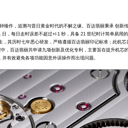
钟臻作，追溯与昔日黄金时代的不解之缘。百达翡丽秉承 创新
日，每日走时误差不超过+/-1 秒，具备 21 世纪时计简单易用
形机芯由此诞生，其历时七年悉心研发，严格遵循百达翡丽印记标准；此机芯
程中，百达翡丽共申请九项创新及优化专利，主要旨在提升机芯
，并有效避免各项功能因意外误操作而出现问题。