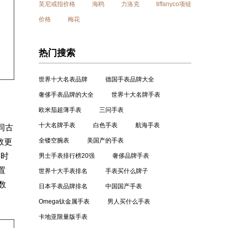
芙尼戒指价格
海鸥
力洛克
tiffanyco项链
价格
梅花
热门搜索
世界十大名表品牌
德国手表品牌大全
奢侈手表品牌的大全
世界十大名牌手表
欧米茄超薄手表
三问手表
十大名牌手表
白色手表
航海手表
同古
全镂空腕表
美国产的手表
数更
 时
男士手表排行榜20强
奢侈品牌手表
置
世界十大手表排名
手表买什么牌子
数
日本手表品牌排名
中国国产手表
Omega钛金属手表
男人买什么手表
卡地亚限量版手表