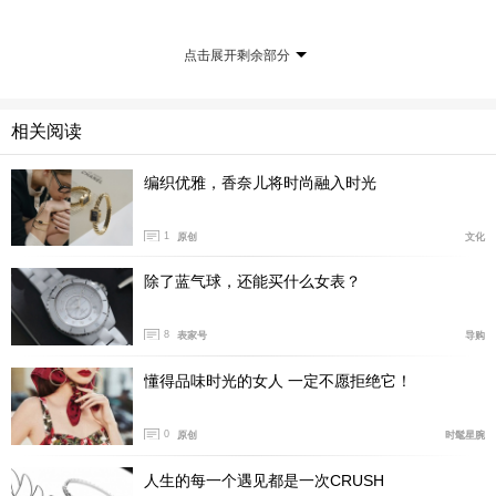
点击展开剩余部分
相关阅读
编织优雅，香奈儿将时尚融入时光
1
原创
文化
除了蓝气球，还能买什么女表？
8
表家号
导购
懂得品味时光的女人 一定不愿拒绝它！
0
原创
时髦星腕
人生的每一个遇见都是一次CRUSH