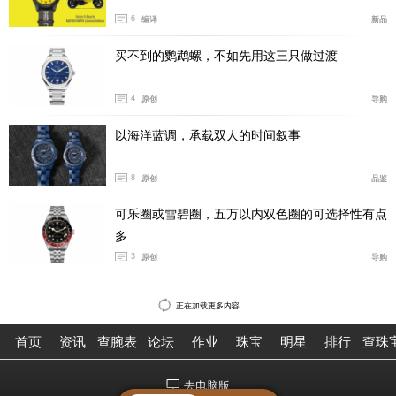
6
黑色或白色精密陶瓷和精钢表壳
编译
新品
买不到的鹦鹉螺，不如先用这三只做过渡
4
原创
导购
以海洋蓝调，承载双人的时间叙事
8
原创
品鉴
可乐圈或雪碧圈，五万以内双色圈的可选择性有点
多
3
原创
导购
正在加载更多内容
首页
资讯
查腕表
论坛
作业
珠宝
明星
排行
查珠
去电脑版