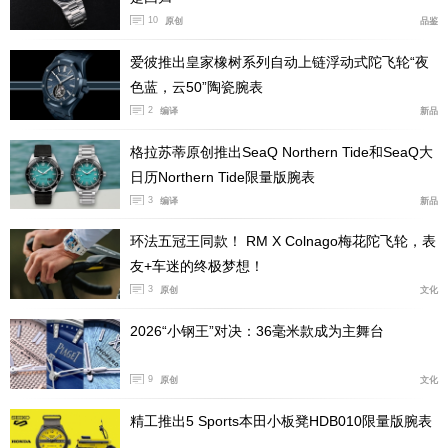
10
原创
品鉴
爱彼推出皇家橡树系列自动上链浮动式陀飞轮“夜
色蓝，云50”陶瓷腕表
2
编译
新品
格拉苏蒂原创推出SeaQ Northern Tide和SeaQ大
日历Northern Tide限量版腕表
3
编译
新品
环法五冠王同款！ RM X Colnago梅花陀飞轮，表
友+车迷的终极梦想！
3
原创
文化
2026“小钢王”对决：36毫米款成为主舞台
9
原创
文化
精工推出5 Sports本田小板凳HDB010限量版腕表