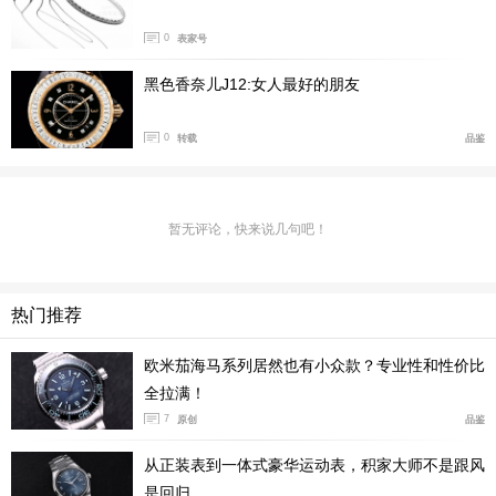
0
表家号
2024 年，香奈儿腕表创意工作室为 J12 CALIBER 12.2
黑色香奈儿J12:女人最好的朋友
腕表推出三个变奏演绎款式，腕表表盘和表圈以钻石点
0
转载
品鉴
缀。第一款腕表于漆面表盘上呈现 12 颗明亮式切割钻
石，有黑色或白色精密陶瓷款式可供选择。第二款腕表采
用白色精密陶瓷打造，于白色珍珠母贝表盘上呈现12 颗
暂无评论，快来说几句吧！
明亮式切割钻石。第三款腕表于漆面表盘上呈现 12 颗明
亮式切割钻石，并于精钢表圈上镶嵌 46 颗明亮式切割钻
石，有黑色或白色精密陶瓷款式可供选择。
热门推荐
欧米茄海马系列居然也有小众款？专业性和性价比
#J12 #香奈儿腕表
全拉满！
7
原创
品鉴
J12 CALIBER 12.2 腕表
从正装表到一体式豪华运动表，积家大师不是跟风
是回归