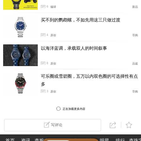
6
编译
新品
买不到的鹦鹉螺，不如先用这三只做过渡
4
原创
导购
以海洋蓝调，承载双人的时间叙事
8
原创
品鉴
可乐圈或雪碧圈，五万以内双色圈的可选择性有点
多
3
原创
导购
正在加载更多内容
J12 CALIBER 12.1 WATCH
写评论
白色精密陶瓷和黄 18K 金表壳
首页
资讯
查腕表
论坛
作业
珠宝
明星
排行
查珠