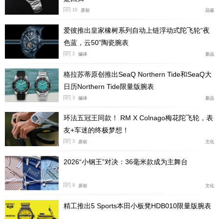
镀处理金色
10
原创
品鉴
摆陀，经过 COSC* 认证
爱彼推出皇家橡树系列自动上链浮动式陀飞轮“夜
色蓝，云50”陶瓷腕表
动力储存：约 70 小时
2
编译
新品
功能：小时，分钟，秒，日期显示
格拉苏蒂原创推出SeaQ Northern Tide和SeaQ大
防水深度：50 米
日历Northern Tide限量版腕表
3
编译
新品
直径：38 毫米
环法五冠王同款！ RM X Colnago梅花陀飞轮，表
钻石：62 颗明亮式切割钻石（约 1.60 克拉）
友+车迷的终极梦想！
3
原创
文化
克拉数及材质仅作标示，请以实物为准。
2026“小钢王”对决：36毫米款成为主舞台
* 瑞士官方天文台表检定局
9
原创
文化
精工推出5 Sports本田小板凳HDB010限量版腕表