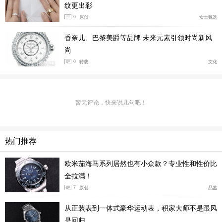
纹更出彩
#J12 #香奈儿腕表
0
原创
女士甄选
J12 CALIBER 12.1 WATCH
香奈儿、巴黎美爵等品牌 未来元素引领时尚新风
尚
黑色精密陶瓷和黄 18K 金表壳
0
转载
文化
蓝宝石水晶表底盖
黄 18K 金固定式表圈，镶嵌 50 颗明亮式切割钻石（约 1.
暂无评论，快来说几句吧！
51 克拉）
黑色漆面表盘，镶嵌 12 颗明亮式切割钻石时标（约 0.09
热门推荐
克拉）
欧米茄海马系列居然也有小众款？专业性和性价比
凸圆形黑色精密陶瓷非旋入式黄 18K 金表冠
全拉满！
7
黑色精密陶瓷表带，三重折叠式精钢表扣
原创
品鉴
从正装表到一体式豪华运动表，积家大师不是跟风
搭载 Caliber 12.1 机芯：自制自动上链机械机芯，配备电
是回归