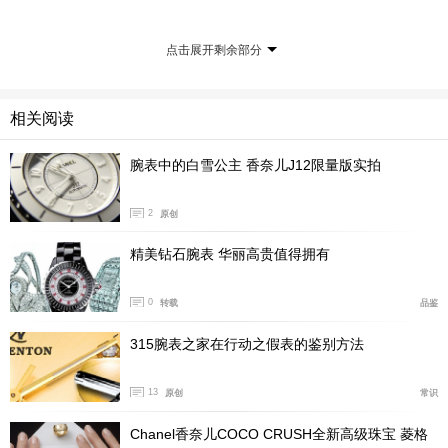
点击展开剩余部分
相关阅读
腕表中的白雪公主 香奈儿J12限量版实拍
2
原创
精美钻石腕表 华丽高贵值得拥有
0
转载
品鉴
315腕表之家在行动之假表的鉴别方法
13
原创
常识
Chanel香奈儿COCO CRUSH全新高级珠宝 菱格
* 瑞士官方天文台表检定局