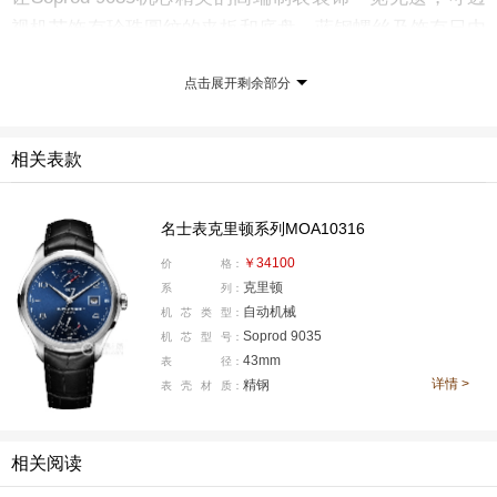
视机芯饰有珍珠圆纹的夹板和底盘、蓝钢螺丝及饰有日内
瓦波纹的摆陀。
点击展开剩余部分
以上是腕表之家专业人员为大家带来的2017 SIHH日
相关表款
内瓦国际高级钟表沙龙最新的前沿资讯，接下来将为大家
奉上更多更直观的展会报道，敬请大家关注。
名士表克里顿系列MOA10316
更多详情请点击 腕表之家日内瓦表展直播专题：
htt
￥34100
价
格：
p://geneva.xbiao.com/
克里顿
系
列：
自动机械
机
芯
类
型：
Soprod 9035
机
芯
型
号：
43mm
表
径：
详情 >
精钢
表
壳
材
质：
相关阅读