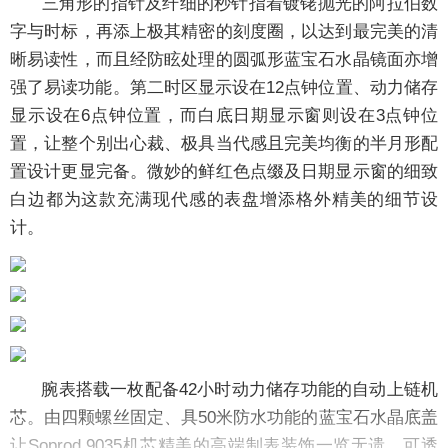
三角形的指针及纤细的秒针指着镀铑抛光的阿拉伯数
字与时标，再添上极其精密的刻度圈，以达到最完美的清
晰易读性，而且经防眩处理的圆弧形蓝宝石水晶镜面亦增
强了易读功能。第二时区显示设在12点钟位置、动力储存
显示设在6点钟位置，而白底日期显示窗则设在3点钟位
置，让整个别出心裁、极具当代感且完美均衡的半月形配
置设计更显完备。微妙的鲜红色点缀及日期显示窗的细致
白边都为这款充满现代感的表盘增添格外精美的细节设
计。
腕表搭载一枚配备42小时动力储存功能的自动上链机
芯。由四颗螺丝固定、具50米防水功能的蓝宝石水晶底盖
让Soprod 9035机芯精美的高端制表装饰一览无遗，可透