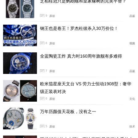
芝柏桂冠只是鹦鹉螺和皇家橡树的完美平替？
9
原创
品鉴
钢王也是卷王！罗杰杜彼杀入30万价位！
6
原创
视频
全蓝陶瓷王炸 真力时160周年旗舰有多难得
7
原创
品鉴
欧米茄星座天文台 VS 劳力士恒动1908型：奢华
级正装表对决
6
原创
文化
万年历颜值天花板，没有之一
5
原创
技术