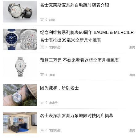
名士克莱斯麦系列自动跳时腕表介绍
0
转载
纪念利维拉系列腕表50周年 BAUME & MERCIER
名士表推出39毫米全新尺寸腕表
6
官网动态
新闻
预算三万元 不妨来看看这些全历月相腕表
6
原创
导购
因为谦和，所以名士
0
表家号
名士表深圳罗湖万象城限时快闪店揭幕
0
官网动态
新闻