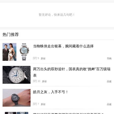
暂无评论，快来说几句吧！
热门推荐
当蜘蛛侠走出银幕，腕间藏着什么选择
5
原创
导购
两万出头的双秒追针，国表真的敢“挑衅”百万级瑞
表
10
原创
品鉴
皓月之灰，入手不亏！
7
原创
品鉴