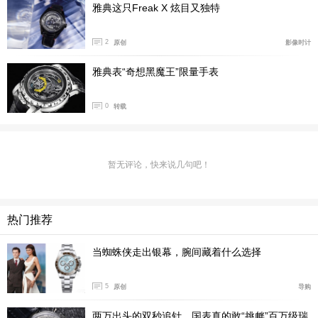
表镜 ： 防眩光抗磨损蓝宝石水晶玻璃
雅典这只Freak X 炫目又独特
表背 ：蓝宝石水晶玻璃，以螺丝固定
表冠 ：防水表冠
2
原创
影像时计
表带 ：鳄鱼皮真皮表带搭配折叠表扣
雅典表“奇想黑魔王”限量手表
更多详情请点击 腕表之家日内瓦表展直播专题：
http://ge
0
转载
neva.xbiao.com/
暂无评论，快来说几句吧！
热门推荐
当蜘蛛侠走出银幕，腕间藏着什么选择
5
原创
导购
两万出头的双秒追针，国表真的敢“挑衅”百万级瑞