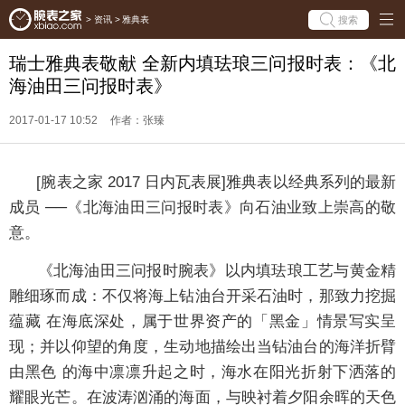
搜索
>
资讯
>
雅典表
瑞士雅典表敬献 全新内填珐琅三问报时表：《北
海油田三问报时表》
2017-01-17 10:52
作者：张臻
[腕表之家 2017 日内瓦表展]雅典表以经典系列的最新
成员 ──《北海油田三问报时表》向石油业致上崇高的敬
意。
《北海油田三问报时腕表》以内填珐琅工艺与黄金精
雕细琢而成：不仅将海上钻油台开采石油时，那致力挖掘
蕴藏 在海底深处，属于世界资产的「黑金」情景写实呈
现；并以仰望的角度，生动地描绘出当钻油台的海洋折臂
由黑色 的海中凛凛升起之时，海水在阳光折射下洒落的
耀眼光芒。在波涛汹涌的海面，与映衬着夕阳余晖的天色