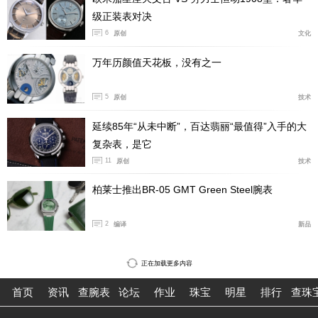
级正装表对决
6
原创
文化
万年历颜值天花板，没有之一
5
原创
技术
延续85年“从未中断”，百达翡丽“最值得”入手的大
复杂表，是它
11
原创
技术
柏莱士推出BR-05 GMT Green Steel腕表
2
编译
新品
正在加载更多内容
首页
资讯
查腕表
论坛
作业
珠宝
明星
排行
查珠