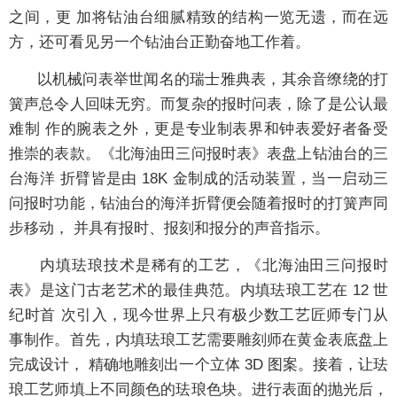
之间，更 加将钻油台细腻精致的结构一览无遗，而在远
方，还可看见另一个钻油台正勤奋地工作着。
以机械问表举世闻名的瑞士雅典表，其余音缭绕的打
簧声总令人回味无穷。而复杂的报时问表，除了是公认最
难制 作的腕表之外，更是专业制表界和钟表爱好者备受
推崇的表款。《北海油田三问报时表》表盘上钻油台的三
台海洋 折臂皆是由 18K 金制成的活动装置，当一启动三
问报时功能，钻油台的海洋折臂便会随着报时的打簧声同
步移动， 并具有报时、报刻和报分的声音指示。
内填珐琅技术是稀有的工艺，《北海油田三问报时
表》是这门古老艺术的最佳典范。内填珐琅工艺在 12 世
纪时首 次引入，现今世界上只有极少数工艺匠师专门从
事制作。首先，内填珐琅工艺需要雕刻师在黄金表底盘上
完成设计， 精确地雕刻出一个立体 3D 图案。接着，让珐
琅工艺师填上不同颜色的珐琅色块。进行表面的抛光后，