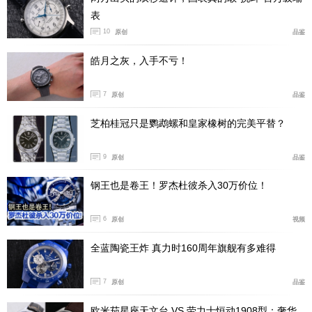
表
10
原创
品鉴
皓月之灰，入手不亏！
7
原创
品鉴
芝柏桂冠只是鹦鹉螺和皇家橡树的完美平替？
9
原创
品鉴
钢王也是卷王！罗杰杜彼杀入30万价位！
6
原创
视频
全蓝陶瓷王炸 真力时160周年旗舰有多难得
7
原创
品鉴
欧米茄星座天文台 VS 劳力士恒动1908型：奢华