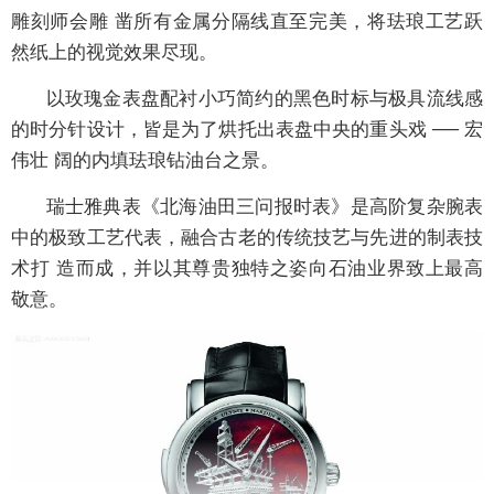
雕刻师会雕 凿所有金属分隔线直至完美，将珐琅工艺跃
然纸上的视觉效果尽现。
以玫瑰金表盘配衬小巧简约的黑色时标与极具流线感
的时分针设计，皆是为了烘托出表盘中央的重头戏 ── 宏
伟壮 阔的内填珐琅钻油台之景。
瑞士雅典表《北海油田三问报时表》是高阶复杂腕表
中的极致工艺代表，融合古老的传统技艺与先进的制表技
术打 造而成，并以其尊贵独特之姿向石油业界致上最高
敬意。