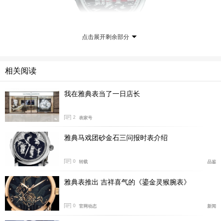
点击展开剩余部分
型号 736-61/E2-OIL
相关阅读
限量 18 枚
我在雅典表当了一日店长
机芯 ：UN-73机芯
動力儲存 ：约36 小时
2
表家号
上链方式 ：手动上链
功能 ：三问报时表 報時、報刻、報分 自动报时装置 活动
雅典马戏团砂金石三问报时表介绍
装置
0
转载
品鉴
表壳 ：18K玫瑰金
直径 ：42 毫米
雅典表推出 吉祥喜气的《鎏金灵猴腕表》
防水 ：30 米
表面 ：内填珐琅表面上有三个18K金活动装置
0
官网动态
新闻