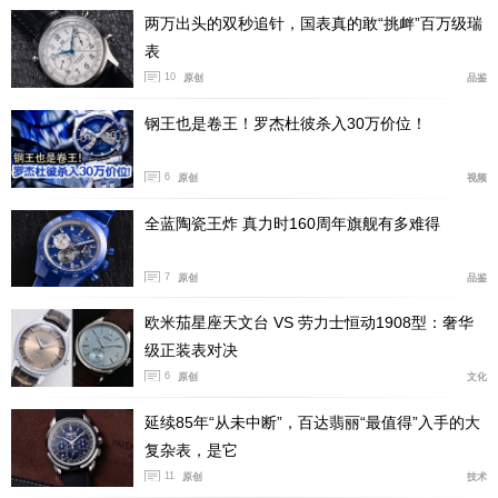
两万出头的双秒追针，国表真的敢“挑衅”百万级瑞
表
10
原创
品鉴
钢王也是卷王！罗杰杜彼杀入30万价位！
6
原创
视频
全蓝陶瓷王炸 真力时160周年旗舰有多难得
7
原创
品鉴
欧米茄星座天文台 VS 劳力士恒动1908型：奢华
级正装表对决
6
原创
文化
延续85年“从未中断”，百达翡丽“最值得”入手的大
复杂表，是它
11
原创
技术