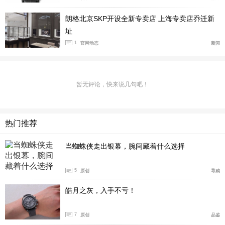
朗格北京SKP开设全新专卖店 上海专卖店乔迁新
址
1
官网动态
新闻
暂无评论，快来说几句吧！
热门推荐
当蜘蛛侠走出银幕，腕间藏着什么选择
5
原创
导购
皓月之灰，入手不亏！
7
原创
品鉴