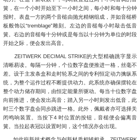
簧，在一个小时开始至下一小时之间，每小时和每十分钟
报时。表盘一方的两个音槌由抛光精钢组成，并如音槌桥
板般饰以“tremblage”雕刻。左边的音槌每小时敲击低音
簧。右边的音槌每十分钟或是每当以十分钟为单位的时段
开始之际，便会发出高音。
ZEITWERK DECIMAL STRIKE的大型精确跳字显示
清晰易读。每隔一分钟，个位数字盘便推进一格，丝毫不
差。设于主发条盒和走时轮系之间的专利恒定动力擒纵系
统，为整个运作过程不断提供动力。此系统亦确保摆轮在
整个动力储存期间，由恒定能量所驱动。每当十位数字盘
向前推进，便会发出高音；踏入另一小时则发出低音，此
时三个数字盘会同步跳进一格。此外，佩戴者亦可选择关
闭鸣响装置。当按下4 时位置的按钮，音槌便会偏离音
簧。当拉起表冠以设置时间，这个情况亦会出现。
如此崭新技术概念与创新材质相辅相承。ZEITWERK