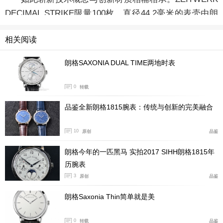
DECIMAL STRIKE限量100枚，直径44.2毫米的表壳由朗
格独有的18K蜂蜜色金制成。精心修饰的L043.7型手动上
相关阅读
链机芯，动力储存长达36小时。其他朗格经典品质标志包
括由未经处理的德国银制造饰有格拉苏蒂菱纹的3/4夹
朗格SAXONIA DUAL TIME两地时表
板、手工雕刻摆轮夹板，以及附设自由摆动自制游丝的凸
轮固定摆轮。
0
转载
品鉴全新朗格1815腕表：传统与创新的完美融合
10
原创
品鉴
朗格今年的一匹黑马 实拍2017 SIHH朗格1815年
历腕表
3
原创
品鉴
朗格Saxonia Thin简单就是美
0
转载
品鉴