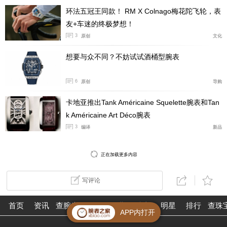
环法五冠王同款！ RM X Colnago梅花陀飞轮，表
友+车迷的终极梦想！
3
原创
文化
想要与众不同？不妨试试酒桶型腕表
6
原创
导购
卡地亚推出Tank Américaine Squelette腕表和Tan
k Américaine Art Déco腕表
3
编译
新品
正在加载更多内容
写评论
首页
资讯
查腕表
论坛
作业
珠宝
明星
排行
查珠
APP内打开