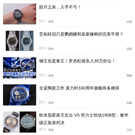
皓月之灰，入手不亏！
7
原创
品鉴
芝柏桂冠只是鹦鹉螺和皇家橡树的完美平替？
9
原创
品鉴
钢王也是卷王！罗杰杜彼杀入30万价位！
6
原创
视频
全蓝陶瓷王炸 真力时160周年旗舰有多难得
7
原创
品鉴
欧米茄星座天文台 VS 劳力士恒动1908型：奢华
级正装表对决
6
原创
文化