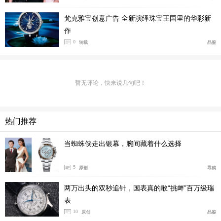
梵克雅宝创意广告 全新演绎珠宝王国里的华彩新
作
0
转载
品鉴
暂无评论，快来说几句吧！
热门推荐
当蜘蛛侠走出银幕，腕间藏着什么选择
5
原创
导购
两万出头的双秒追针，国表真的敢“挑衅”百万级瑞
表
10
原创
品鉴