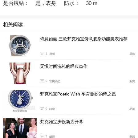
是否镶钻： 是，表身 防水： 30 m
机芯： 手动上链机械机芯 动力储备：60 小时，摆频：
相关阅读
21,600 次/小时，高级制表打磨
功能： 时针、分针、自鸣、自动人偶
诗意如画 三款梵克雅宝诗意复杂功能腕表推荐
参考序列： VCARO30L00 系列名： Poetic Wish
1
原创
导购
制造年份： 2012
无惧时间洗礼的经典杰作
价格： 350,000
0
官网动态
新闻
梵克雅宝Poetic Wish 孕育曼妙的诗之愿
0
转载
品鉴
梵克雅宝庆祝新店开幕
2
编译
新闻