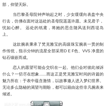
部，仰望天际。
当巴黎圣母院钟声响起之时，少女缓缓向表盘中央
行去，仿佛在面对这远处的圣母院遥遥许愿。未见君子，
忧如心醉。 远处的纸鸢，将她的思念随风送到西堤岛
上。
这款腕表秉承了梵克雅宝的高级珠宝腕表一贯的制
作传统，指示分钟的流星全部采用D E F色、VVS 净度的
钻石镶嵌而成。
恋人的愿望可能会交织在一起。他们会对彼此倾诉
什么？一切尽在想象......而这正是梵克雅宝时间的诗篇的
魅力所在：于表中蕴含激情，以故事邀人进入梦幻世界。
无论多么隐秘的渴望与期盼，都可以籍由这些非凡腕表来
倾述。