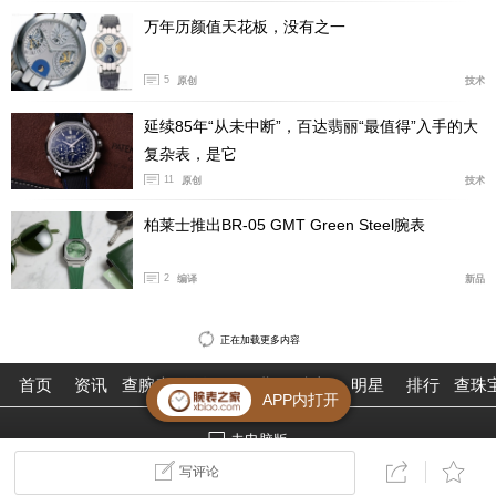
万年历颜值天花板，没有之一
5
原创
技术
延续85年“从未中断”，百达翡丽“最值得”入手的大
复杂表，是它
11
原创
技术
柏莱士推出BR-05 GMT Green Steel腕表
2
编译
新品
正在加载更多内容
首页
资讯
查腕表
论坛
作业
珠宝
明星
排行
查珠
APP内打开
去电脑版
©2026腕表之家 m.xbiao.com
写评论